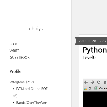
choiys
2016. 6. 28. 17:57
BLOG
Python
WRITE
Level6
GUESTBOOK
Profile
Wargame
(217)
FC3:Lord Of the BOF
(6)
Bandit:OverTheWire