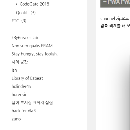
CodeGate 2018
Qualif..
(3)
channel.zi
ETC.
(3)
압축 해제를 해 보
k3y6reak's lab
Non sum qualis ERAM
Stay hungry, stay foolish.
샤의 공간
jsh
Library of Ezbeat
holinder4S
horensic
삽이 부서질 때까지 삽질
hack for dla3
zuno