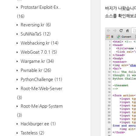
Protostar:Exploit-Ex..
바지가 나왔습니다
소스를 확인해보죠
(16)
Reversing.kr
(6)
SuNiNaTaS
(12)
Webhacking.kr
(14)
WebGoat 7.0.1
(5)
Wargame.kr
(34)
Pwnable.kr
(26)
PythonChallenge
(11)
Root-Me:Web-Server
(3)
Root-Me:App-System
(3)
Hackburger.ee
(1)
Tasteless
(2)