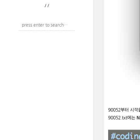
/
/
90052부터 시작
90052.txt에는
N