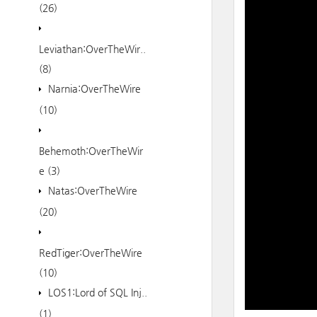
(26)
Leviathan:OverTheWir..
(8)
Narnia:OverTheWire
(10)
Behemoth:OverTheWir
e
(3)
Natas:OverTheWire
(20)
RedTiger:OverTheWire
(10)
LOS1:Lord of SQL Inj..
(1)