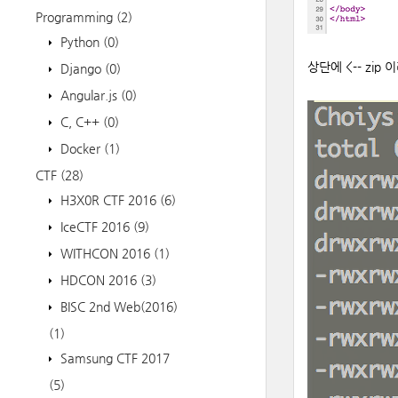
Programming
(2)
Python
(0)
상단에 <-- zi
Django
(0)
Angular.js
(0)
C, C++
(0)
Docker
(1)
CTF
(28)
H3X0R CTF 2016
(6)
IceCTF 2016
(9)
WITHCON 2016
(1)
HDCON 2016
(3)
BISC 2nd Web(2016)
(1)
Samsung CTF 2017
(5)