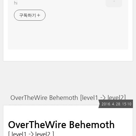
hi
구독하기
OverTheWire Behemoth [level1 -> level2]
2016. 4. 28. 15:10
OverTheWire Behemoth
[ level1 -> level2 ]