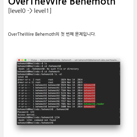
OverTheWire Behemoth
[level0 -> level1]
OverTheWire Behemoth의 첫 번째 문제입니다.