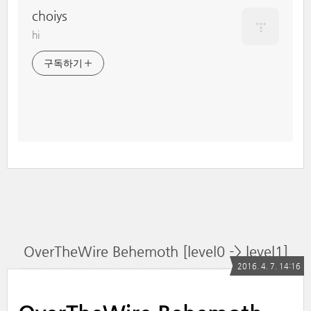
choiys
hi
구독하기
OverTheWire Behemoth [level0 -> level1]
2016. 4. 7. 14:16