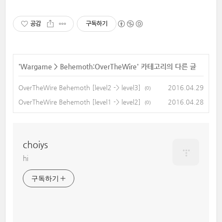
공감
구독하기
'
Wargame
>
Behemoth:OverTheWire
' 카테고리의 다른 글
OverTheWire Behemoth [level2 -> level3]
2016.04.29
(0)
OverTheWire Behemoth [level1 -> level2]
2016.04.28
(0)
choiys
hi
구독하기