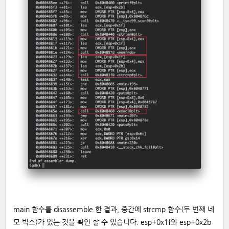
main 함수를 disassemble 한 결과, 중간에 strcmp 함수(두 번째 네
모 박스)가 있는 것을 확인 할 수 있습니다. esp+0x1f와 esp+0x2b