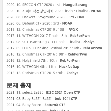
2020. 10. SECCON CTF 2020 : 1st -
HangulSarang
2020. 10. 사이버작전경연대회 2020 Finals : Finalist -
NOAR
2020. 08. Hackers Playground 2020 : 3rd -
ONE
2020. 06. Defenit CTF 2020 : 3rd -
NOAR
2019. 12. Christmas CTF 2019 : 13th -
부질X
2017. 11. WITHCON 2017 Finals : 8th -
RebForPwn
2017. 08. SCTF(Samsung CTF) Finals : Finalist -
choiys
2017. 05. H.U.S.T Hacking Festival 2017 : 4th -
RebForPwn
2016. 12. Christmas CTF 2016 : 9th -
RebForPwn
2016. 12. HolyShield 7th : 10th -
RebForPwn
2016. 10. WITHCON 4th : 11th -
HackNoDap
2015. 12. Christmas CTF 2015 : 9th -
Zashys
문제 출제
2021. 11. select, EaSSI -
BISC 2021 Open CTF
2021. 08. Baby EaSSI, EaSSI -
bob 10기 CTF
2021. 04. Baby Board -
SaturnX CTF
2020. 08. CatDog, verrox -
bob 9기 CTF